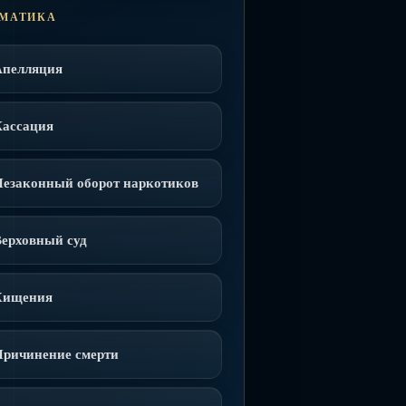
МАТИКА
Апелляция
Кассация
Незаконный оборот наркотиков
ерховный суд
Хищения
Причинение смерти