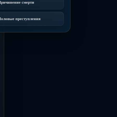
Причинение смерти
Половые преступления