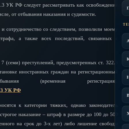
2.3 УК РФ следует рассматривать как освобождение
исле, от отбывания наказания и судимости.
ТЕ
 и сотрудничество со следствием, позволили моему
трафа, а также всех последствий, связанных с
 (семи) преступлений, предусмотренных ст. 322.3
становке иностранных граждан на регистрационный
ия (временная регистрация).
В
осятся к категории тяжких, однако законодатель
строгое наказание – штраф в размере до 100 до 500
енного на срок до 3-х лет) либо лишение свободы