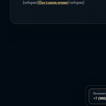
[urlspan]
Постановление
[/urlspan]
Позвонит
+7 (908