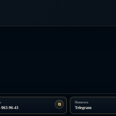
ь
Написать
⧉
Копировать
) 063‑96‑43
Telegram