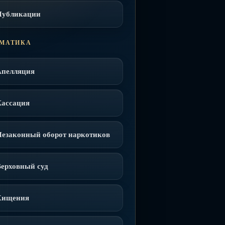
Публикации
МАТИКА
Апелляция
Кассация
Незаконный оборот наркотиков
ерховный суд
Хищения