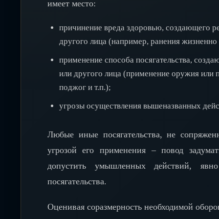
имеет место:
причинение вреда здоровью, создающего р
другого лица (например, ранения жизненно
применение способа посягательства, созд
или другого лица (применение оружия или 
поджог и т.п.);
угрозы осуществления вышеназванных дейс
Любые иные посягательства, не сопряжен
угрозой его применения – повод задума
допустить умышленных действий, явно
посягательства.
Оценивая соразмерность необходимой оборон