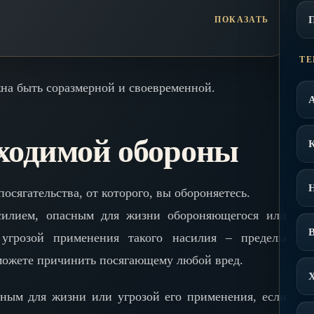
ТЕ
жна быть соразмерной и своевременной.
ходимой обороны
осягательства, от которого, вы обороняетесь.
асилием, опасным для жизни обороняющегося или
В
 угрозой применения такого насилия – пределы
можете причинить посягающему любой вред.
сным для жизни или угрозой его применения, если