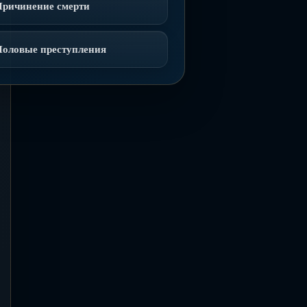
Причинение смерти
Половые преступления