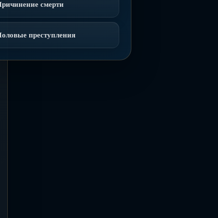
Причинение смерти
Половые преступления