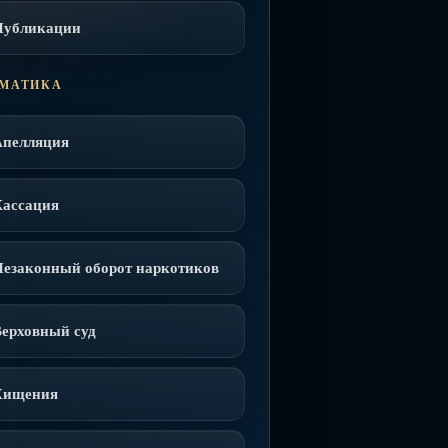
Публикации
МАТИКА
Апелляция
Кассация
Незаконный оборот наркотиков
ерховный суд
Хищения