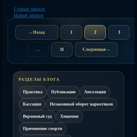
Старые записи
Новые записи
←
Назад
1
2
3
Страница
Страница
Страниц
…
11
Следующая
→
Страница
РАЗДЕЛЫ БЛОГА
Практика
Публикации
Апелляция
Кассация
Незаконный оборот наркотиков
Верховный суд
Хищения
Причинение смерти